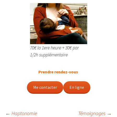
70€ la 1ere heure + 30€ par
1/2h supplémentaire
Prendre rendez-vous
Me contacter
En ligne
←
Haptonomie
Témoignages
→