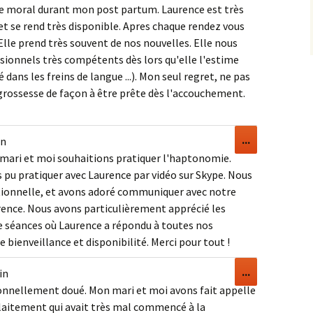
boîte
 le moral durant mon post partum. Laurence est très
méta.
t se rend très disponible. Apres chaque rendez vous
Elle prend très souvent de nos nouvelles. Elle nous
ssionnels très compétents dès lors qu'elle l'estime
dans les freins de langue ...). Mon seul regret, ne pas
 grossesse de façon à être prête dès l'accouchement.
Ouvrir/Ferm
...
in
cette
mari et moi souhaitions pratiquer l'haptonomie.
boîte
 pu pratiquer avec Laurence par vidéo sur Skype. Nous
méta.
tionnelle, et avons adoré communiquer avec notre
urence. Nous avons particulièrement apprécié les
séances où Laurence a répondu à toutes nos
 bienveillance et disponibilité. Merci pour tout !
Ouvrir/Ferm
...
in
cette
onnellement doué. Mon mari et moi avons fait appelle
boîte
llaitement qui avait très mal commencé à la