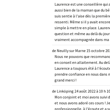
Laurence est une conseillère qui a
aussi bien de la maman que du bé
suis sentie à l'aise dès la premi
ressenti. Même si il y avait enco
simple à mettre en place. Lauren
question et même au delà du jour 
vraiment accompagnée dans ma 
de
Neuilly sur Marne
15 octobre 20
Nous ne pouvons que recommande
en conseil en allaitement. Au del
Laurence a toujours été à l'écoute
prendre confiance en nous dans no
grand merci !
de
Linköping
24 août 2022
à
10 h 1
Mon conjoint et moi avons suivi 
et nous avons adoré ces cours ! 
professionnelle, à l'écoute et a