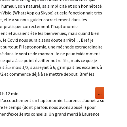
 humeur, son naturel, sa simplicité et son honnêteté.
n Visio (WhatsApp ou Skype) et cela fonctionnait très
e, elle a su nous guider correctement dans les
our pratiquer correctement l’haptonomie.
ntiel auraient été les bienvenues, mais quand bien
 le Covid nous aurait sans doute arrêté… Bref je
 surtout l’Haptonomie, une méthode extraordinaire
bé dans le ventre de maman. Je ne peux évidemment
e qui a à ce point éveiller notre fils, mais ce que je
 à 5 mois 1/2, s asseyait à 6, grimpait les escaliers à
 1/2 et commence déjà à se mettre debout. Bref les
Ouvrir/Ferm
...
0 h 12 min
cette
 à l'accouchement en haptonomie. Laurence Jaunet a su
boîte
e le temps (dont parfois nous avons abusé !) pour
méta.
ner d'excellents conseils. Un grand merci à Laurence