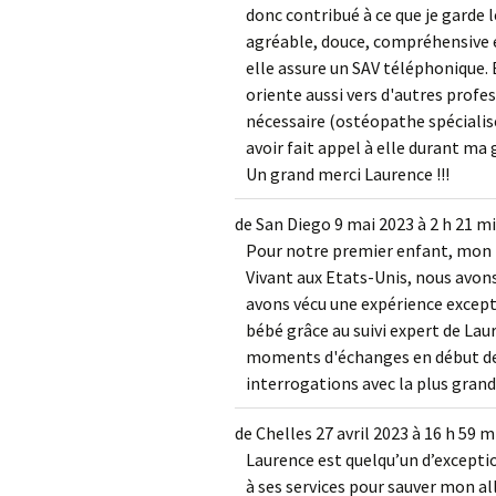
donc contribué à ce que je garde
agréable, douce, compréhensive e
elle assure un SAV téléphonique. 
oriente aussi vers d'autres profe
nécessaire (ostéopathe spécialisé 
avoir fait appel à elle durant ma
Un grand merci Laurence !!!
de
San Diego
9 mai 2023
à
2 h 21 m
Pour notre premier enfant, mon 
Vivant aux Etats-Unis, nous avons
avons vécu une expérience excep
bébé grâce au suivi expert de La
moments d'échanges en début de 
interrogations avec la plus grande
de
Chelles
27 avril 2023
à
16 h 59 m
Laurence est quelqu’un d’excepti
à ses services pour sauver mon a