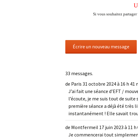
U
Si vous souhaitez partager 
33 messages.
de
Paris
31 octobre 2024
à
16 h 41 
J’ai fait une séance d’EFT / mouv
l’écoute, je me suis tout de suit
première séance a déjà été très li
instantanément ! Elle savait tro
de
Montfermeil
17 juin 2023
à
11 h
Je commencerai tout simplement 