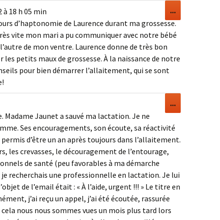
Ouvrir/Ferm
...
2
à
18 h 05 min
cette
cours d’haptonomie de Laurence durant ma grossesse.
boîte
rès vite mon mari a pu communiquer avec notre bébé
méta.
 à l’autre de mon ventre. Laurence donne de très bon
 les petits maux de grossesse. À la naissance de notre
seils pour bien démarrer l’allaitement, qui se sont
e!
Ouvrir/Ferm
...
cette
. Madame Jaunet a sauvé ma lactation. Je ne
boîte
emme. Ses encouragements, son écoute, sa réactivité
méta.
 permis d’être un an après toujours dans l’allaitement.
rs, les crevasses, le découragement de l’entourage,
ssionnels de santé (peu favorables à ma démarche
a je recherchais une professionnelle en lactation. Je lui
jet de l’email était : « À l’aide, urgent !!! » Le titre en
ément, j’ai reçu un appel, j’ai été écoutée, rassurée
à cela nous nous sommes vues un mois plus tard lors