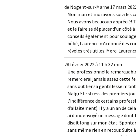
de
Nogent-sur-Marne
17 mars 202
Mon mari et moi avons suivi les 
Nous avons beaucoup apprécié! T
et le faire se déplacer d’un côté
conseils également pour soulager
bébé, Laurence m’a donné des con
révélés très utiles. Merci Laurenc
28 février 2022
à
11 h 32 min
Une professionnelle remarquable
remercierai jamais assez cette f
sans oublier sa gentillesse m’ont
Malgré le stress des premiers jou
l’indifférence de certains profe
d’allaitement). Il y a un an de cel
ai donc envoyé un message dont l’ob
disait long sur mon état. Spontan
sans même rien en retour. Suite 