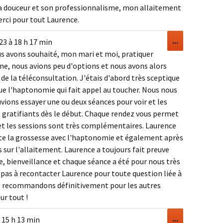
méta.
sa douceur et son professionnalisme, mon allaitement
erci pour tout Laurence.
Ouvrir/Ferm
...
23
à
18 h 17 min
cette
s avons souhaité, mon mari et moi, pratiquer
boîte
e, nous avions peu d'options et nous avons alors
méta.
 de la téléconsultation. J'étais d'abord très sceptique
ue l'haptonomie qui fait appel au toucher. Nous nous
ions essayer une ou deux séances pour voir et les
et gratifiants dès le début. Chaque rendez vous permet
et les sessions sont très complémentaires. Laurence
e la grossesse avec l'haptonomie et également après
sur l'allaitement. Laurence a toujours fait preuve
e, bienveillance et chaque séance a été pour nous très
 pas à recontacter Laurence pour toute question liée à
s recommandons définitivement pour les autres
ur tout !
Ouvrir/Ferm
...
15 h 13 min