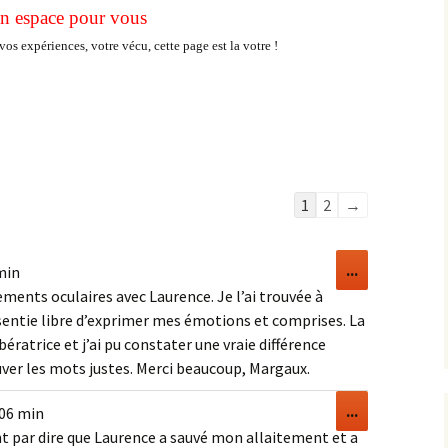
n espace pour vous
vos expériences, votre vécu, cette page est la votre !
Navigation
1
2
→
dans
la
Ouvrir/Ferm
...
min
liste
cette
ements oculaires avec Laurence. Je l’ai trouvée à
du
boîte
e sentie libre d’exprimer mes émotions et comprises. La
livre
méta.
bératrice et j’ai pu constater une vraie différence
d’or
uver les mots justes. Merci beaucoup, Margaux.
Ouvrir/Ferm
...
 06 min
cette
par dire que Laurence a sauvé mon allaitement et a