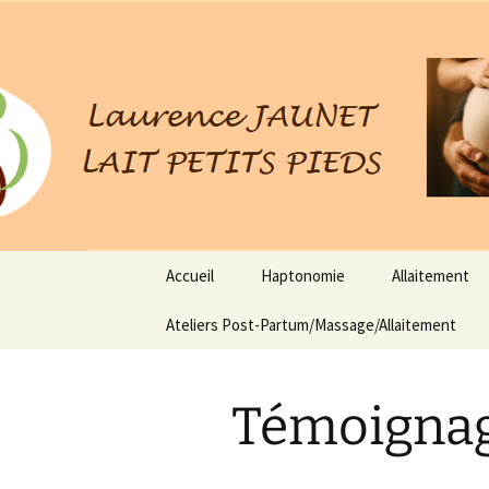
Haptonomie / Allaitement
Lait Petits
Aller
Accueil
Haptonomie
Allaitement
au
contenu
Ateliers Post-Partum/Massage/Allaitement
Témoigna