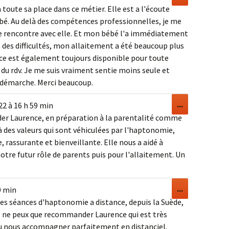
cette
 toute sa place dans ce métier. Elle est a l'écoute
boîte
bé. Au delà des compétences professionnelles, je me
méta.
ère rencontre avec elle. Et mon bébé l'a immédiatement
re des difficultés, mon allaitement a été beaucoup plus
ce est également toujours disponible pour toute
du rdv. Je me suis vraiment sentie moins seule et
démarche. Merci beaucoup.
Ouvrir/Ferm
...
22
à
16 h 59 min
cette
r Laurence, en préparation à la parentalité comme
boîte
à des valeurs qui sont véhiculées par l'haptonomie,
méta.
, rassurante et bienveillante. Elle nous a aidé à
tre futur rôle de parents puis pour l'allaitement. Un
Ouvrir/Ferm
...
0 min
cette
des séances d'haptonomie a distance, depuis la Suède,
boîte
Je ne peux que recommander Laurence qui est très
méta.
 su nous accompagner parfaitement en distanciel.