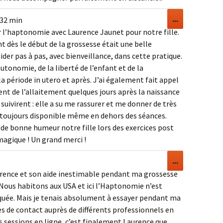
Ouvrir/Ferm
...
 32 min
cette
r l’haptonomie avec Laurence Jaunet pour notre fille.
boîte
 dès le début de la grossesse était une belle
méta.
ider pas à pas, avec bienveillance, dans cette pratique.
utonomie, de la liberté de l’enfant et de la
la période in utero et après. J’ai également fait appel
nt de l’allaitement quelques jours après la naissance
 suivirent : elle a su me rassurer et me donner de très
nd toujours disponible même en dehors des séances.
t de bonne humeur notre fille lors des exercices post
magique ! Un grand merci !
Ouvrir/Ferm
...
cette
ence et son aide inestimable pendant ma grossesse
boîte
Nous habitons aux USA et ici l’Haptonomie n’est
méta.
uée. Mais je tenais absolument à essayer pendant ma
es de contact auprès de différents professionnels en
s sessions en ligne, c’est finalement Laurence que