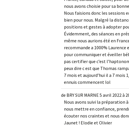
nous avons choisie pour sa bonne
Nous faisions donc les sessions e
bien pour nous. Malgré la distanc
positions et gestes à adopter p
Évidemment, des séances en prése
même nous aurions été en France,
recommande a 1000% Laurence et
pour communiquer et éveiller bé
pas certifier que c’est l’haptonomi
peux dire c est que Thomas rampait
7 mois et aujourd’hui il a 7 mois
ennuis commencent lol
de
BRY SUR MARNE
5 avril 2022
à
2
Nous avons suivi la préparation
nous mettre en confiance, prendr
écouter nos craintes et nous don
Jaunet ! Elodie et Olivier