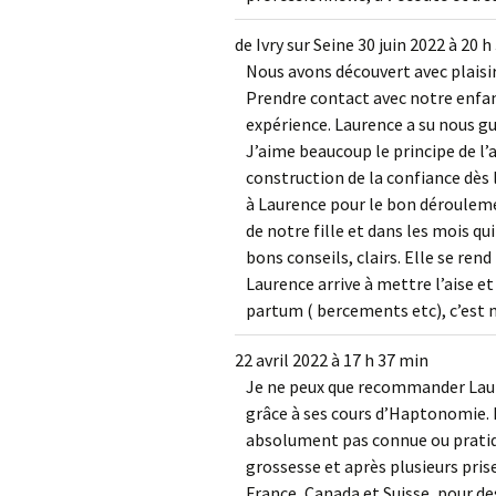
de
Ivry sur Seine
30 juin 2022
à
20 h
Nous avons découvert avec plaisi
Prendre contact avec notre enfant
expérience. Laurence a su nous gu
J’aime beaucoup le principe de l’a
construction de la confiance dès 
à Laurence pour le bon dérouleme
de notre fille et dans les mois qui
bons conseils, clairs. Elle se re
Laurence arrive à mettre l’aise e
partum ( bercements etc), c’est 
22 avril 2022
à
17 h 37 min
Je ne peux que recommander Laur
grâce à ses cours d’Haptonomie. 
absolument pas connue ou pratiq
grossesse et après plusieurs pris
France, Canada et Suisse, pour de