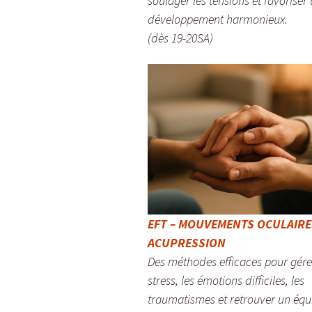
soulager les tensions et favoriser
développement harmonieux.
(dès 19-20SA)
EFT – MOUVEMENTS OCULAIRE
ACUPRESSION
Des méthodes efficaces pour gére
stress, les émotions difficiles, les
traumatismes et retrouver un équi